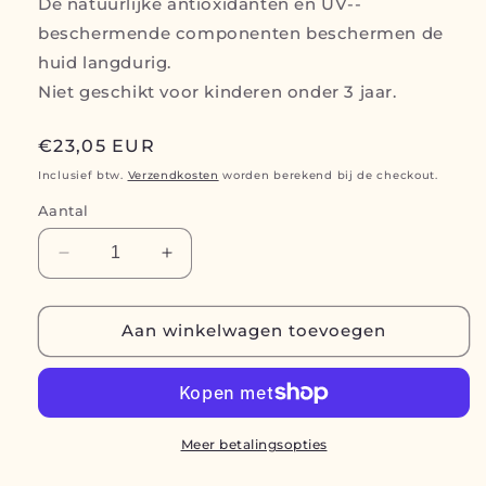
De natuurlijke antioxidanten en UV-­
beschermende componenten beschermen de
huid langdurig.
Niet geschikt voor kinderen onder 3 jaar.
Normale
€23,05 EUR
prijs
Inclusief btw.
Verzendkosten
worden berekend bij de checkout.
Aantal
Aantal
Aantal
verlagen
verhogen
voor
voor
24h
24h
Aan winkelwagen toevoegen
Skin
Skin
Control+
Control+
Cream
Cream
(25ml)
(25ml)
Meer betalingsopties