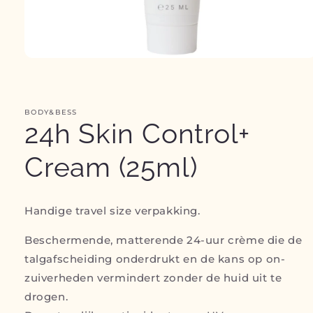
Media
1
openen
in
modaal
BODY&BESS
24h Skin Control+
Cream (25ml)
Handige travel size verpakking.
Beschermende, matterende 24-uur crème die de
talgafscheiding onderdrukt en de kans op on­
zuiverheden vermindert zonder de huid uit te
drogen.