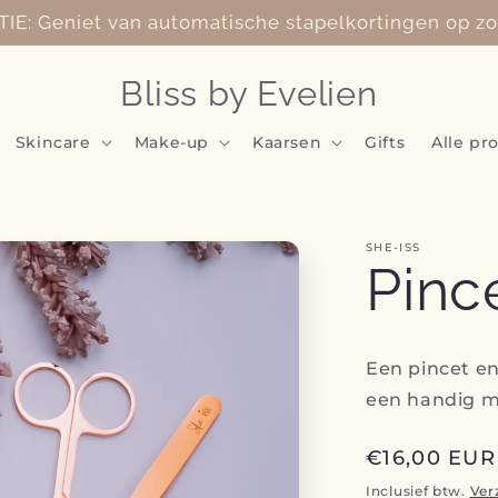
IE: Geniet van automatische stapelkortingen op 
Bliss by Evelien
Skincare
Make-up
Kaarsen
Gifts
Alle pr
SHE-ISS
Pinc
Een pincet en
een handig 
Normale
€16,00 EUR
prijs
Inclusief btw.
Ver