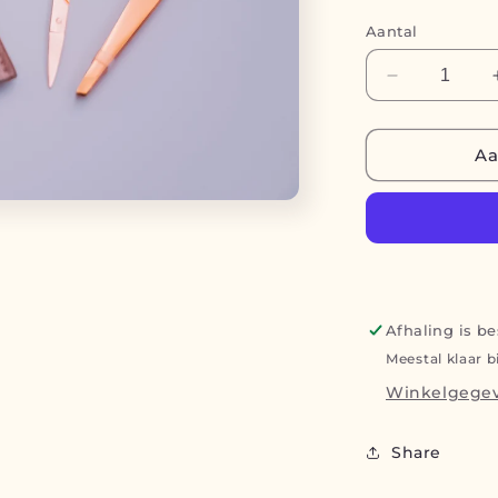
Aantal
Aantal
verlagen
voor
Pincet
Aa
&amp;
schaartje
Afhaling is b
Meestal klaar 
Winkelgegev
Share