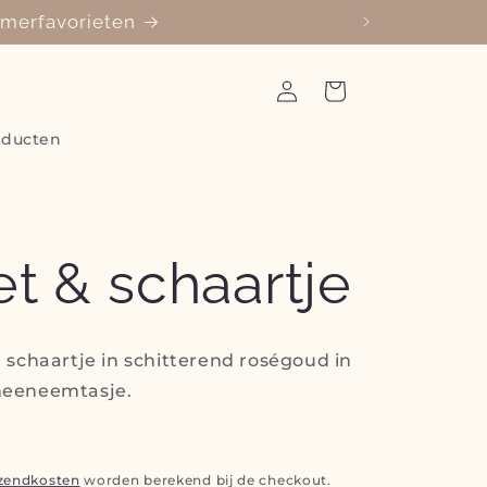
zomerfavorieten
Inloggen
Winkelwagen
oducten
et & schaartje
 schaartje in schitterend roségoud in
meeneemtasje.
zendkosten
worden berekend bij de checkout.