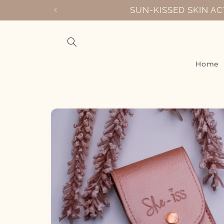
Meteen
SUN-KISSED SKIN ACT
naar de
content
Home
Ga direct naar
productinformatie