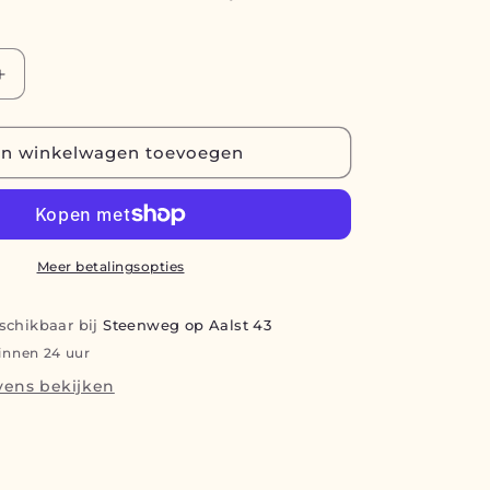
Aantal
verhogen
voor
Pincet
n winkelwagen toevoegen
&amp;
schaartje
Meer betalingsopties
eschikbaar bij
Steenweg op Aalst 43
binnen 24 uur
ens bekijken