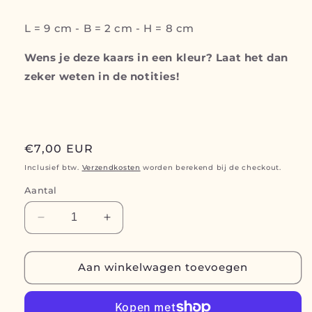
L = 9 cm - B = 2 cm - H = 8 cm
Wens je deze kaars in een kleur? Laat het dan
zeker weten in de notities!
Normale
€7,00 EUR
prijs
Inclusief btw.
Verzendkosten
worden berekend bij de checkout.
Aantal
Aantal
Aantal
verlagen
verhogen
voor
voor
Rainbow
Rainbow
Aan winkelwagen toevoegen
Heart
Heart