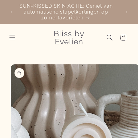
Meteen
SUN-KISSED SKIN ACTIE: Geniet van
naar de
automatische stapelkortingen op
content
zomerfavorieten
Bliss by
Winkelwage
Evelien
 direct naar
oductinformatie