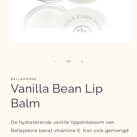
Media
1
openen
in
van
1
/
2
modaal
BELLAPIERRE
Vanilla Bean Lip
Balm
De hydraterende vanille lippenbalsem van
Bellapierre bevat vitamine E. Kan ook gemengd