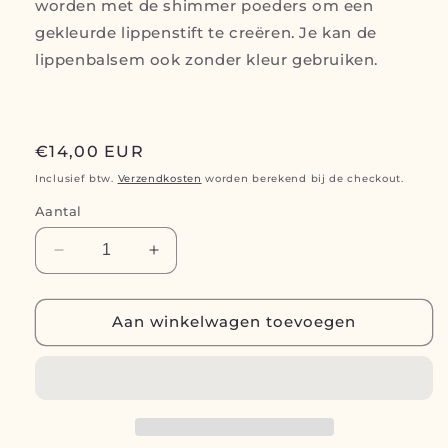
worden met de shimmer poeders om een
gekleurde lippenstift te creëren. Je kan de
lippenbalsem ook zonder kleur gebruiken.
Normale
€14,00 EUR
prijs
Inclusief btw.
Verzendkosten
worden berekend bij de checkout.
Aantal
Aantal
Aantal
verlagen
verhogen
voor
voor
Vanilla
Vanilla
Aan winkelwagen toevoegen
Bean
Bean
Lip
Lip
Balm
Balm